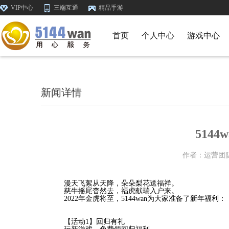
VIP中心
三端互通
精品手游
首页
个人中心
游戏中心
新闻详情
5144
作者：运营团
漫天飞絮从天降，朵朵梨花送福祥。
慈牛摇尾杳然去，福虎献瑞入户来。
2022年金虎将至，5144wan为大家准备了新年福利：
【活动1】回归有礼