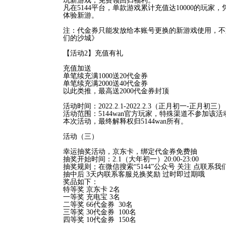
玩新游戏，免费领回归福利。
凡在5144平台，单款游戏累计充值达10000的玩
体验新游。
注：代金券只能发放给本账号更换的新游戏使用，不
们的沙城》
【活动2】充值有礼
充值加送
单笔续充满1000送20代金券
单笔续充满2000送40代金券
以此类推，最高送2000代金券封顶
活动时间：2022.2.1-2022.2.3（正月初一-正月初三）
活动范围：5144wan官方玩家，特殊渠道不参加该活
本次活动，最终解释权归5144wan所有。
活动（三）
幸运抽奖活动，京东卡，绑定代金券免费抽
抽奖开始时间：2.1（大年初一）20:00-23:00
抽奖规则；在微信搜索“5144”公众号 关注 点联系
抽中后 3天内联系客服兑换奖励 过时即过期哦
奖品如下：
特等奖 京东卡 2名
一等奖 充电宝 3名
二等奖 66代金券 30名
三等奖 30代金券 100名
四等奖 10代金券 150名